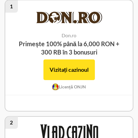
1
Don.ro
Primește 100% până la 6,000 RON +
300 RB în 3 bonusuri
Vizitați cazinoul
Licență ONJN
Don.ro Recenzie
2