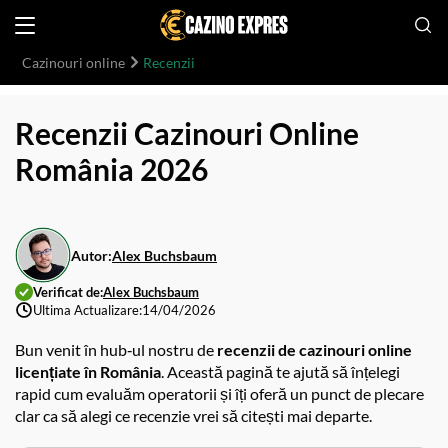
Cazinouri online
Recenzii
Recenzii Cazinouri Online
România 2026
Autor:
Alex Buchsbaum
Verificat de:
Alex Buchsbaum
Ultima Actualizare:
14/04/2026
Bun venit în hub‑ul nostru de
recenzii de cazinouri online
licențiate în România
. Această pagină te ajută să înțelegi
rapid cum evaluăm operatorii și îți oferă un punct de plecare
clar ca să alegi ce recenzie vrei să citești mai departe.