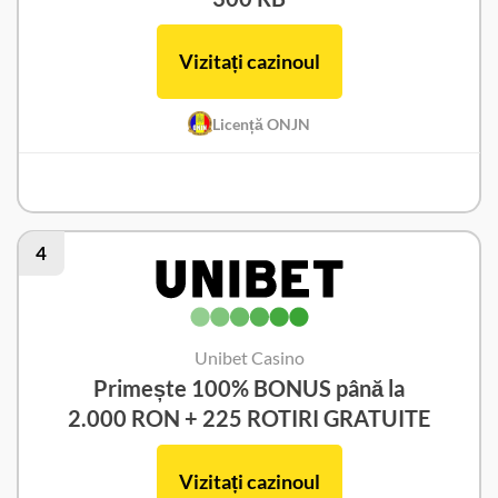
Vizitați cazinoul
Licență ONJN
TopBet Recenzie
4
Unibet Casino
Primește 100% BONUS până la
2.000 RON + 225 ROTIRI GRATUITE
Vizitați cazinoul