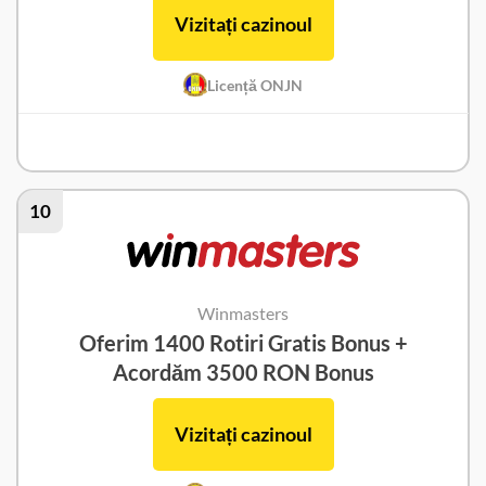
Vizitați cazinoul
Licență ONJN
KingCasino Recenzie
10
Winmasters
Oferim 1400 Rotiri Gratis Bonus +
Acordăm 3500 RON Bonus
Vizitați cazinoul