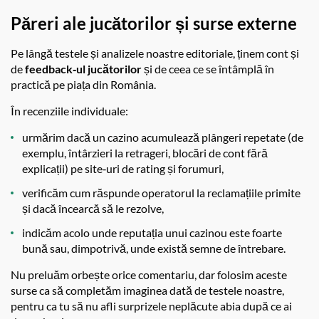
Păreri ale jucătorilor și surse externe
Pe lângă testele și analizele noastre editoriale, ținem cont și
de
feedback‑ul jucătorilor
și de ceea ce se întâmplă în
practică pe piața din România.
În recenziile individuale:
urmărim dacă un cazino acumulează plângeri repetate (de
exemplu, întârzieri la retrageri, blocări de cont fără
explicații) pe site‑uri de rating și forumuri,
verificăm cum răspunde operatorul la reclamațiile primite
și dacă încearcă să le rezolve,
indicăm acolo unde reputația unui cazinou este foarte
bună sau, dimpotrivă, unde există semne de întrebare.
Nu preluăm orbește orice comentariu, dar folosim aceste
surse ca să completăm imaginea dată de testele noastre,
pentru ca tu să nu afli surprizele neplăcute abia după ce ai