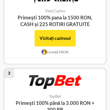
Vlad Cazino
Primești 100% pana la 1500 RON,
CASH și 225 ROTIRI GRATUITE
Vizitați cazinoul
Licență ONJN
3
TopBet
Primești 100% până la 3.000 RON +
300 RB