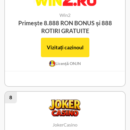
Win2
Primește 8.888 RON BONUS și 888
ROTIRI GRATUITE
Vizitați cazinoul
Licență ONJN
Win2 Recenzie
8
JokerCasino