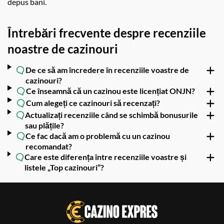
depus bani.
Întrebări frecvente despre recenziile
noastre de cazinouri
De ce să am încredere în recenziile voastre de
cazinouri?
Ce înseamnă că un cazinou este licențiat ONJN?
Cum alegeți ce cazinouri să recenzați?
Actualizați recenziile când se schimbă bonusurile
sau plățile?
Ce fac dacă am o problemă cu un cazinou
recomandat?
Care este diferența între recenziile voastre și
listele „Top cazinouri”?