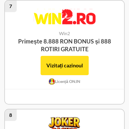
7
Win2
Primește 8.888 RON BONUS și 888
ROTIRI GRATUITE
Vizitați cazinoul
Licență ONJN
Win2 Recenzie
8