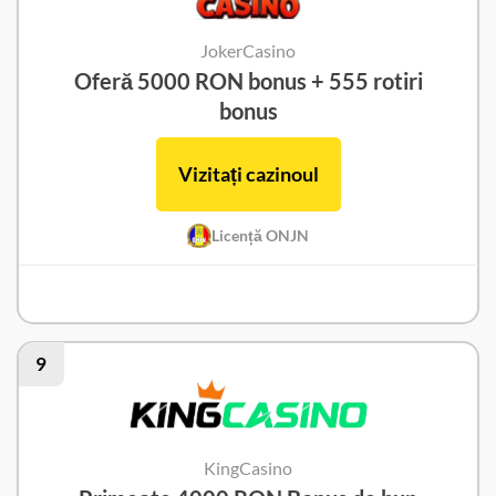
JokerCasino
Oferă 5000 RON bonus + 555 rotiri
bonus
Vizitați cazinoul
Licență ONJN
Joker Casino Recenzie
9
KingCasino