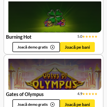
Burning Hot
5.0
Joacă pe bani
Joacă demo gratis
Gates of Olympus
4.9
Joacă pe bani
Joacă demo gratis