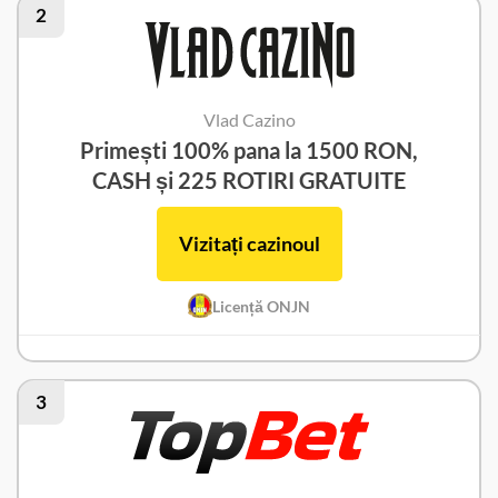
2
Vlad Cazino
Primești 100% pana la 1500 RON,
CASH și 225 ROTIRI GRATUITE
Vizitați cazinoul
Licență ONJN
3