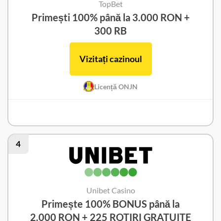
TopBet
Primești 100% până la 3.000 RON +
300 RB
Vizitați cazinoul
Licență ONJN
TopBet Recenzie
4
Unibet Casino
Primește 100% BONUS până la
2.000 RON + 225 ROTIRI GRATUITE