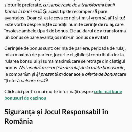
sloturile preferate,
cu șanse reale de a transforma banii
bonus în bani reali
. Și acest tip de recompensă pare
avantajos! Doar că este ceva ce noi știm și vrem să afli și tu!
Este vorba despre niște condiții numite cerințe de rulaj, care
însoțesc ambele tipuri de bonus. Ele au darul de a transforma
un bonus ce pare avantajos într-un bonus de evitat!
Cerințele de bonus sunt: cerința de pariere, perioada de rulaj,
miza maximă de pariere, jocurile eligibile și contribuția lor la
rularea bonsului și suma maximă care se retrage din câștigul
bonus.
Noi analizăm cerințele de rulaj de la toate bonusurile
,
le comparăm și
îți prezentăm
doar acele
oferte de bonus
care
îți oferă
valoare reală
!
Click aici pentru mai multe informații despre
cele mai bune
bonusuri de cazinou
Siguranța și Jocul Responsabil în
România