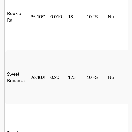
Book of
95.10%
0.010
18
10 FS
Nu
Ra
Sweet
96.48%
0.20
125
10 FS
Nu
Bonanza