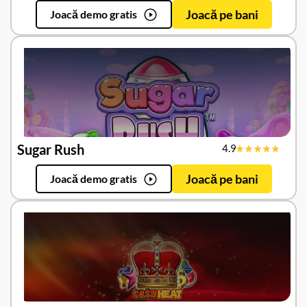
Joacă pe bani
Joacă demo gratis
Sugar Rush
4.9
Joacă pe bani
Joacă demo gratis