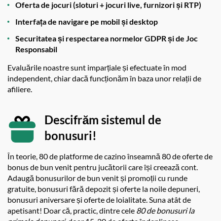
Oferta de jocuri (sloturi + jocuri live, furnizori și RTP)
Interfața de navigare pe mobil și desktop
Securitatea și respectarea normelor GDPR și de Joc
Responsabil
Evaluările noastre sunt imparțiale și efectuate în mod
independent, chiar dacă funcționăm în baza unor relații de
afiliere.
Descifrăm sistemul de
bonusuri!
În teorie, 80 de platforme de cazino înseamnă 80 de oferte de
bonus de bun venit pentru jucătorii care își creează cont.
Adaugă bonusurilor de bun venit și promoții cu runde
gratuite, bonusuri fără depozit și oferte la noile depuneri,
bonusuri aniversare și oferte de loialitate. Suna atât de
apetisant! Doar că, practic, dintre cele
80 de bonusuri la