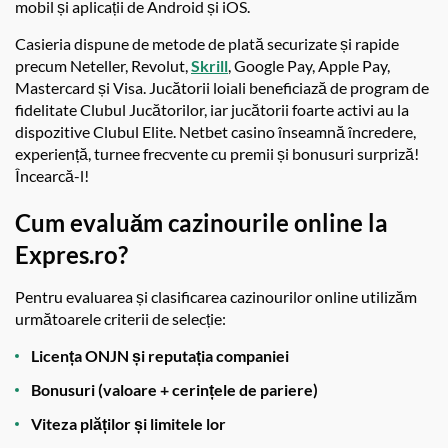
mobil și aplicații de Android și iOS.
Casieria dispune de metode de plată securizate și rapide
precum Neteller, Revolut,
Skrill
, Google Pay, Apple Pay,
Mastercard și Visa. Jucătorii loiali beneficiază de program de
fidelitate Clubul Jucătorilor, iar jucătorii foarte activi au la
dispozitive Clubul Elite. Netbet casino înseamnă încredere,
experiență, turnee frecvente cu premii și bonusuri surpriză!
Încearcă-l!
Cum evaluăm cazinourile online la
Expres.ro?
Pentru evaluarea și clasificarea cazinourilor online utilizăm
următoarele criterii de selecție:
Licența ONJN și reputația companiei
Bonusuri (valoare + cerințele de pariere)
Viteza plăților și limitele lor