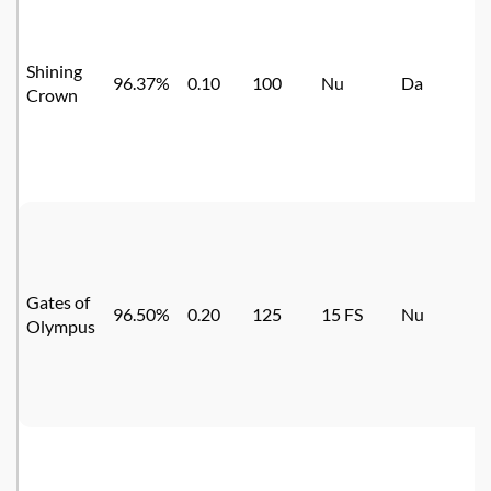
Shining
96.37%
0.10
100
Nu
Da
Crown
Gates of
96.50%
0.20
125
15 FS
Nu
Olympus