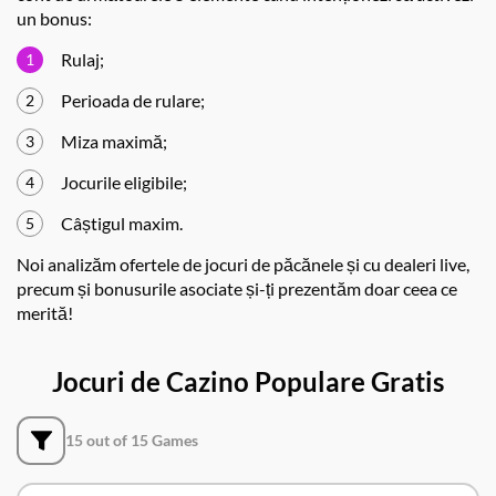
un bonus:
Rulaj;
Perioada de rulare;
Miza maximă;
Jocurile eligibile;
Câștigul maxim.
Noi analizăm ofertele de jocuri de păcănele și cu dealeri live,
precum și bonusurile asociate și-ți prezentăm doar ceea ce
merită!
Jocuri de Cazino Populare Gratis
15 out of 15 Games