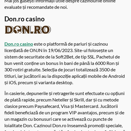
Mai jos găsești informații utile despre cazinourile online
evaluate și recomandate de noi.
Don.ro casino
Don.ro casino
este o platformă de pariuri și cazinou
licențiată de ONJN în 19/06/2023. Site-ul folosește un
sistem de securitate de la Soft2Bet, de tip SSL. Pachetul de
bun venit conține un bonus în bani de până la 6000 Ron și
300 rotiri gratuite. Selecția de jocuri totalizează 3500 de
titluri, iar jucătorii au la dispoziție aplicații mobile de Android
și iOS, precum și varianta desktop.
În casierie, depunerile și retragerile sunt efectuate cu opțiuni
de plată rapide, precum Neteller și Skrill, dar și cu metode
clasice precum Paysafecard, Visa și Mastercard. Jucătorii
fideli beneficiază de un program VIP avantajos, precum și de
un magazin cu bonusuri care se activează cu puncte de
loialitate Don. Cazinoul Don.ro înseamnă promoții speciale,