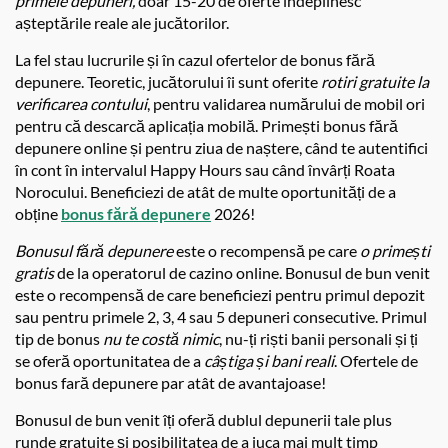
primele depuneri,
doar 15-20 de oferte îndeplinesc
așteptările reale ale jucătorilor.
La fel stau lucrurile și în cazul ofertelor de bonus fără
depunere. Teoretic, jucătorului îi sunt oferite
rotiri gratuite la
verificarea contului
, pentru validarea numărului de mobil ori
pentru că descarcă aplicația mobilă. Primești bonus fără
depunere online și pentru ziua de naștere, când te autentifici
în cont în intervalul Happy Hours sau când învârți Roata
Norocului. Beneficiezi de atât de multe oportunități de a
obține
bonus fără depunere
2026!
Bonusul fără depunere
este o recompensă pe care
o primești
gratis
de la operatorul de cazino online. Bonusul de bun venit
este o recompensă de care beneficiezi pentru primul depozit
sau pentru primele 2, 3, 4 sau 5 depuneri consecutive. Primul
tip de bonus
nu te costă nimic
, nu-ți riști banii personali și ți
se oferă oportunitatea de a
câștiga și bani reali
. Ofertele de
bonus fară depunere par atât de avantajoase!
Bonusul de bun venit îți oferă dublul depunerii tale plus
runde gratuite și posibilitatea de a juca mai mult timp