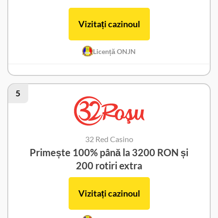
Vizitați cazinoul
Licență ONJN
5
32 Red Casino
Primește 100% până la 3200 RON și
200 rotiri extra
Vizitați cazinoul