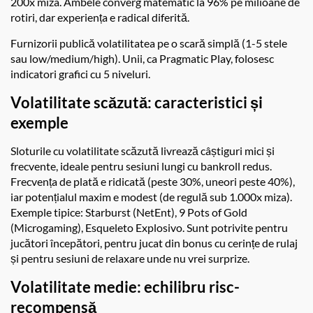
200x miza. Ambele converg matematic la 96% pe milioane de
rotiri, dar experiența e radical diferită.
Furnizorii publică volatilitatea pe o scară simplă (1-5 stele
sau low/medium/high). Unii, ca Pragmatic Play, folosesc
indicatori grafici cu 5 niveluri.
Volatilitate scăzută: caracteristici și
exemple
Sloturile cu volatilitate scăzută livrează câștiguri mici și
frecvente, ideale pentru sesiuni lungi cu bankroll redus.
Frecvența de plată e ridicată (peste 30%, uneori peste 40%),
iar potențialul maxim e modest (de regulă sub 1.000x miza).
Exemple tipice: Starburst (NetEnt), 9 Pots of Gold
(Microgaming), Esqueleto Explosivo. Sunt potrivite pentru
jucători începători, pentru jucat din bonus cu cerințe de rulaj
și pentru sesiuni de relaxare unde nu vrei surprize.
Volatilitate medie: echilibru risc-
recompensă