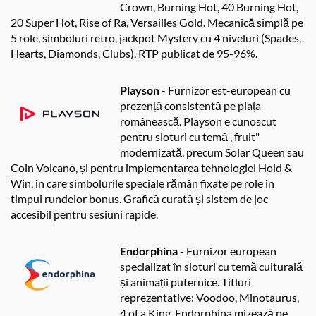
Crown, Burning Hot, 40 Burning Hot,
20 Super Hot, Rise of Ra, Versailles Gold. Mecanică simplă pe
5 role, simboluri retro, jackpot Mystery cu 4 niveluri (Spades,
Hearts, Diamonds, Clubs). RTP publicat de 95-96%.
Playson
- Furnizor est-european cu
prezență consistentă pe piața
românească. Playson e cunoscut
pentru sloturi cu temă „fruit"
modernizată, precum Solar Queen sau
Coin Volcano, și pentru implementarea tehnologiei Hold &
Win, în care simbolurile speciale rămân fixate pe role în
timpul rundelor bonus. Grafică curată și sistem de joc
accesibil pentru sesiuni rapide.
Endorphina
- Furnizor european
specializat în sloturi cu temă culturală
și animații puternice. Titluri
reprezentative: Voodoo, Minotaurus,
4 of a King. Endorphina mizează pe