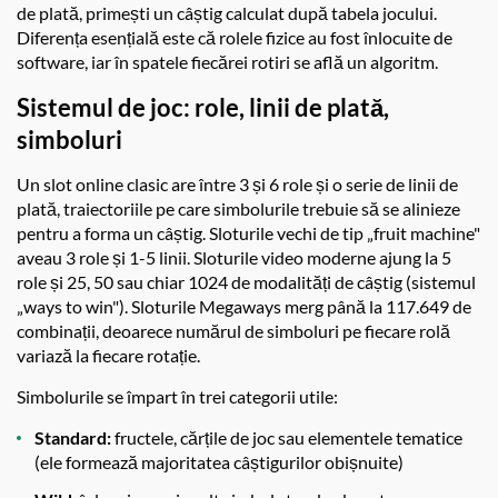
de plată, primești un câștig calculat după tabela jocului.
Diferența esențială este că rolele fizice au fost înlocuite de
software, iar în spatele fiecărei rotiri se află un algoritm.
Sistemul de joc: role, linii de plată,
simboluri
Un slot online clasic are între 3 și 6 role și o serie de linii de
plată, traiectoriile pe care simbolurile trebuie să se alinieze
pentru a forma un câștig. Sloturile vechi de tip „fruit machine"
aveau 3 role și 1-5 linii. Sloturile video moderne ajung la 5
role și 25, 50 sau chiar 1024 de modalități de câștig (sistemul
„ways to win"). Sloturile Megaways merg până la 117.649 de
combinații, deoarece numărul de simboluri pe fiecare rolă
variază la fiecare rotație.
Simbolurile se împart în trei categorii utile:
Standard:
fructele, cărțile de joc sau elementele tematice
(ele formează majoritatea câștigurilor obișnuite)