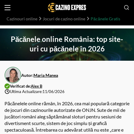
Cazinouri online
Jocuri de cazino online
Păcănele Gratis
Păcănele online România: top site-
uri cu păcănele în 2026
Autor:
Maria Manea
Verificat de:
Alex B
Ultima Actualizare:
11/06/2026
Păcănelele online rămân, în 2026, cea mai populară categorie
de jocuri din cazinourile autorizate de ONJN. Sute de mii de
jucători români aleg săptămânal sloturi pentru sesiuni de
divertisment scurte, sistem de joc simplu și grafică
spectaculoasă. Întrebarea cu adevărat utilă nu este „care e