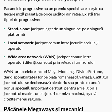
Pacanelele progressive au un premiu special care crește cu
fiecare miză plasată de orice jucător din rețea. Există trei
tipuri de progressive:
Stand-alone:
jackpot legat de un singur joc, pe o singură
platformă
Local network:
jackpot comun între jocurile aceluiași
operator
Wide area network (WAN):
jackpot comun între
operatori diferiți, conectat prin rețeaua furnizorului
WAN-urile celebre includ Mega Moolah și Divine Fortune,
dar disponibilitatea lor pe piața românească variază. Câștigul
jackpot-ului se declanșează aleatoriu sau printr-o rundă
bonus specială. Important de știut: pentru a fi eligibil la
jackpot-ul maxim, unele jocuri cer miza maximă, așa că
citește mereu regulile.
Păcănele Megaways și mecanici