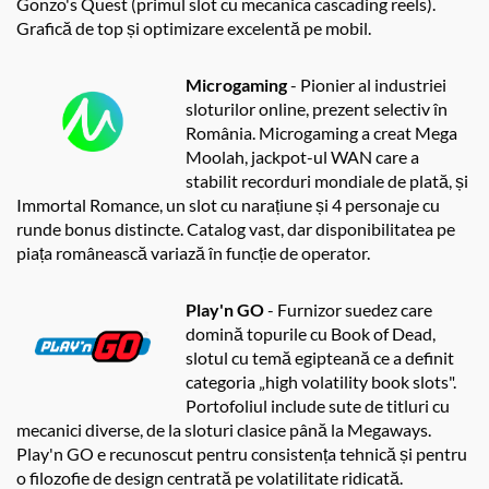
Gonzo's Quest (primul slot cu mecanica cascading reels).
Grafică de top și optimizare excelentă pe mobil.
Microgaming
- Pionier al industriei
sloturilor online, prezent selectiv în
România. Microgaming a creat Mega
Moolah, jackpot-ul WAN care a
stabilit recorduri mondiale de plată, și
Immortal Romance, un slot cu narațiune și 4 personaje cu
runde bonus distincte. Catalog vast, dar disponibilitatea pe
piața românească variază în funcție de operator.
Play'n GO
- Furnizor suedez care
domină topurile cu Book of Dead,
slotul cu temă egipteană ce a definit
categoria „high volatility book slots".
Portofoliul include sute de titluri cu
mecanici diverse, de la sloturi clasice până la Megaways.
Play'n GO e recunoscut pentru consistența tehnică și pentru
o filozofie de design centrată pe volatilitate ridicată.