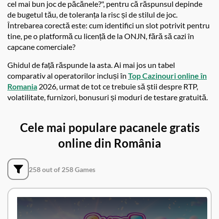
cel mai bun joc de păcănele?", pentru că răspunsul depinde
de bugetul tău, de toleranța la risc și de stilul de joc.
Întrebarea corectă este: cum identifici un slot potrivit pentru
tine, pe o platformă cu licență de la ONJN, fără să cazi în
capcane comerciale?
Ghidul de față răspunde la asta. Ai mai jos un tabel
comparativ al operatorilor incluși în
Top Cazinouri online în
Romania
2026, urmat de tot ce trebuie să știi despre RTP,
volatilitate, furnizori, bonusuri și moduri de testare gratuită.
Cele mai populare pacanele gratis
online din România
258 out of 258 Games