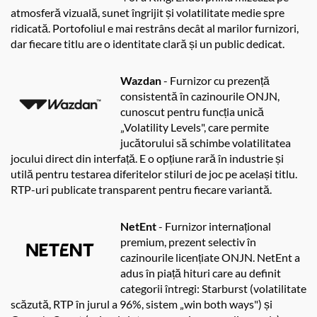
atmosferă vizuală, sunet îngrijit și volatilitate medie spre
ridicată. Portofoliul e mai restrâns decât al marilor furnizori,
dar fiecare titlu are o identitate clară și un public dedicat.
Wazdan
- Furnizor cu prezență
consistentă în cazinourile ONJN,
cunoscut pentru funcția unică
„Volatility Levels", care permite
jucătorului să schimbe volatilitatea
jocului direct din interfață. E o opțiune rară în industrie și
utilă pentru testarea diferitelor stiluri de joc pe același titlu.
RTP-uri publicate transparent pentru fiecare variantă.
NetEnt
- Furnizor internațional
premium, prezent selectiv în
cazinourile licențiate ONJN. NetEnt a
adus în piață hituri care au definit
categorii întregi: Starburst (volatilitate
scăzută, RTP în jurul a 96%, sistem „win both ways") și