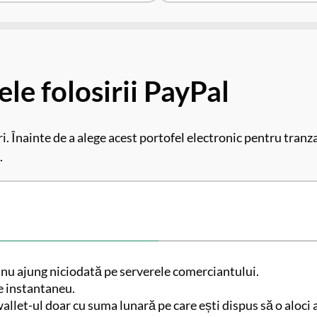
le folosirii PayPal
. Înainte de a alege acest portofel electronic pentru tranzac
.
 nu ajung niciodată pe serverele comerciantului.
e instantaneu.
-wallet-ul doar cu suma lunară pe care ești dispus să o aloci 