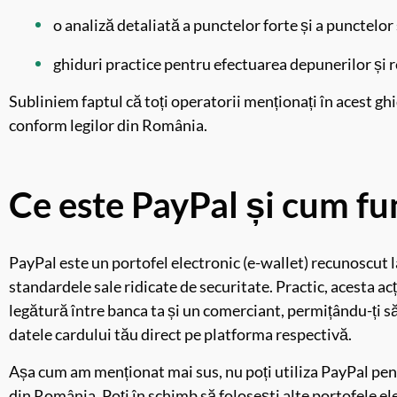
o analiză detaliată a punctelor forte și a punctelor 
ghiduri practice pentru efectuarea depunerilor și
Subliniem faptul că toți operatorii menționați în acest gh
conform legilor din România.
Ce este PayPal și cum f
PayPal este un portofel electronic (e-wallet) recunoscut l
standardele sale ridicate de securitate. Practic, acesta a
legătură între banca ta și un comerciant, permițându-ți să
datele cardului tău direct pe platforma respectivă.
Așa cum am menționat mai sus, nu poți utiliza PayPal pentr
din România. Poți în schimb să folosești alte portofele el