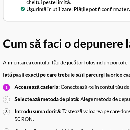
cheltui peste limită.
Ușurință în utilizare: Plățile pot fi confirmate 
Cum să faci o depunere l
Alimentarea contului tău de jucător folosind un portofe
Iată pașii exacți pe care trebuie să îi parcurgi la orice ca
Accesează casieria:
Conectează-te în contul tău de 
Selectează metoda de plată:
Alege metoda de depune
Introdu suma dorită:
Tastează valoarea pe care doreș
50 RON.