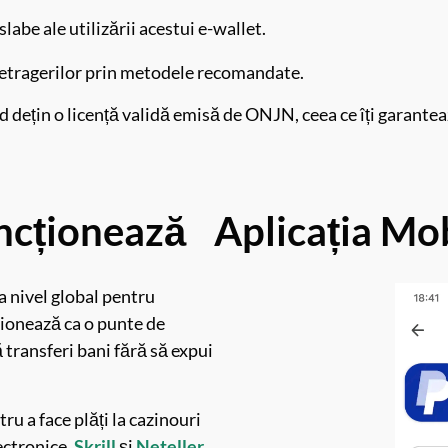
slabe ale utilizării acestui e-wallet.
 retragerilor prin metodele recomandate.
id dețin o licență validă emisă de ONJN, ceea ce îți garante
uncționează
Aplicația Mo
a nivel global pentru
cționează ca o punte de
 transferi bani fără să expui
u a face plăți la cazinouri
ectronice,
Skrill
și
Neteller
,