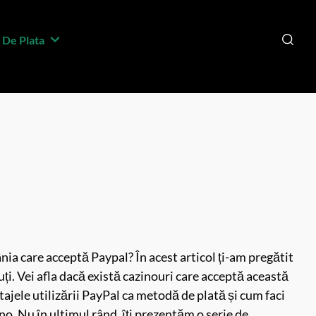
De Plata
nia care acceptă Paypal? În acest articol ți-am pregătit
uți. Vei afla dacă există cazinouri care acceptă această
ajele utilizării PayPal ca metodă de plată și cum faci
ino. Nu în ultimul rând, îți prezentăm o serie de