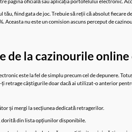
re pagina oficială sau aplicația portofelului electronic. Acol
tău, fiind gata de joc. Trebuie să reții că absolut fiecare de
2%. Aceasta nu este un comision ascuns perceput de cazinou,
e de la cazinourile online
ctronic este la fel de simplu precum cel de depunere. Totuși,
ți retrage câștigurile doar dacă ai utilizat-o anterior pentr
or și mergi la secțiunea dedicată retragerilor.
orită din lista opțiunilor disponibile.