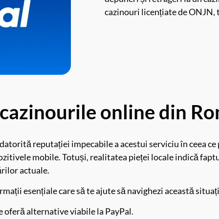
cazinouri licențiate de ONJN, 
a cazinourile online din R
torită reputației impecabile a acestui serviciu în ceea ce p
spozitivele mobile. Totuși, realitatea pieței locale indică 
ilor actuale.
mații esențiale care să te ajute să navighezi această situaț
e oferă alternative viabile la PayPal.