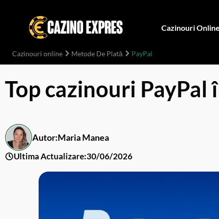
Cazinouri Onlin
Cazinouri online
Metode De Plată
PayPal
Top cazinouri PayPal
Autor:
Maria Manea
Ultima Actualizare:
30/06/2026